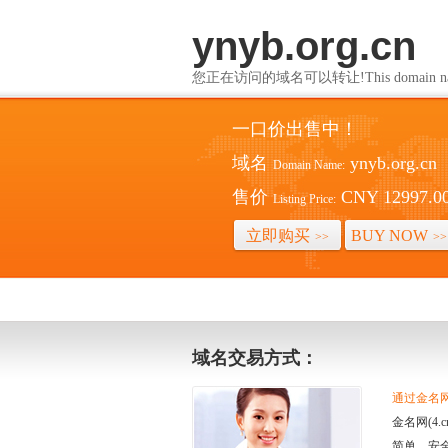
ynyb.org.cn
您正在访问的域名可以转让!This domain name i
一口价出售中！
域名
ynyb.org.cn
Domain Name:
售价
CNY 12997.0
Listing Price:
立即购买
BUY NOW
>>
>>
域名交易方式：
通过金名网(
金名网(4
简单、安