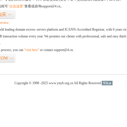
流程可
“点击这里”
查看或咨询support@4.cn。
购买
>>
erview:
orld leading domain escrow service platform and ICANN-Accredited Registrar, with 6 years ri
 transaction volume every year. We promise our clients with professional, safe and easy third-
.
d process, you can
“visit here”
or contact support@4.cn.
NOW
>>
Copyright © 1998 -2025 www.ynyb.org.cn All Rights Reserved
51La