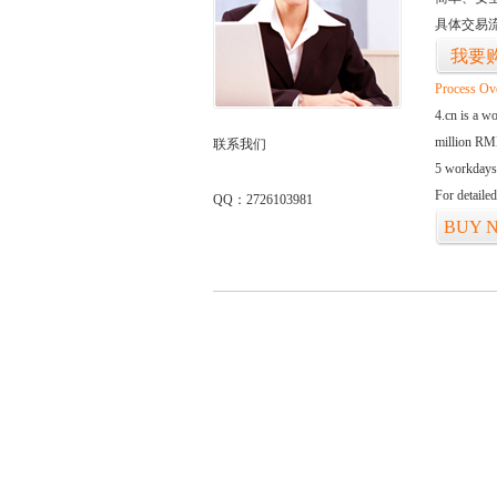
具体交易
我要
Process Ov
4.cn is a w
million RMB
联系我们
5 workdays
For detaile
QQ：2726103981
BUY 